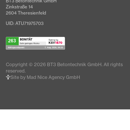
BT3 Betontechnik GmbH
Zinkstraße 14
2604 Theresienfeld
UID: ATU71975703
Copyright © 2026 BT3 Betontechnik GmbH. All rights
reserved.
Site by Mad Nice Agency GmbH