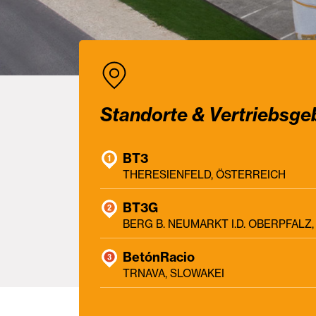
Standorte & Vertriebsge
BT3
THERESIENFELD, ÖSTERREICH
BT3G
BERG B. NEUMARKT I.D. OBERPFAL
BetónRacio
TRNAVA, SLOWAKEI