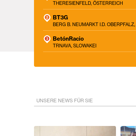
THERESIENFELD, ÖSTERREICH
BT3G
BERG B. NEUMARKT I.D. OBERPFAL
BetónRacio
TRNAVA, SLOWAKEI
UNSERE NEWS FÜR SIE