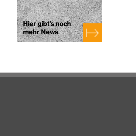
Hier gibt’s noch
mehr News