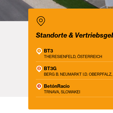
Standorte & Vertriebsge
BT3
THERESIENFELD, ÖSTERREICH
BT3G
BERG B. NEUMARKT I.D. OBERPFAL
BetónRacio
TRNAVA, SLOWAKEI