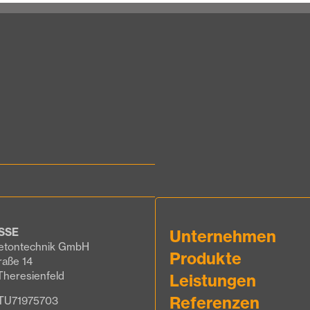
SSE
Unternehmen
etontechnik GmbH
Produkte
raße 14
Theresienfeld
Leistungen
Referenzen
ATU71975703