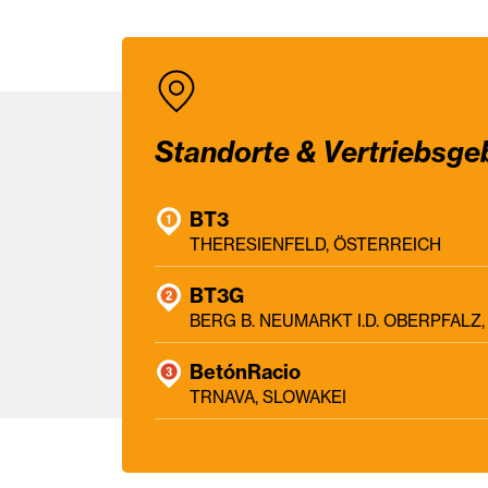
Standorte & Vertriebsge
BT3
THERESIENFELD, ÖSTERREICH
BT3G
BERG B. NEUMARKT I.D. OBERPFAL
BetónRacio
TRNAVA, SLOWAKEI