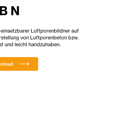
B N
l einsetzbarer Luftporenbildner auf
erstellung von Luftporenbeton bzw.
st und leicht handzuhaben.
wnload