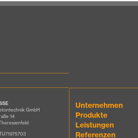
SSE
Unternehmen
etontechnik GmbH
Produkte
raße 14
Theresienfeld
Leistungen
Referenzen
ATU71975703