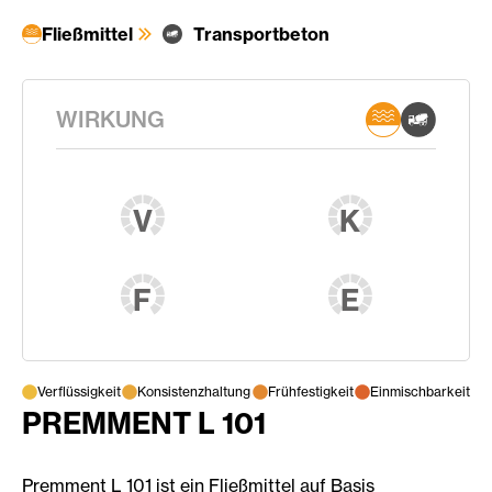
Fließmittel
Transportbeton
WIRKUNG
V
K
F
E
Verflüssigkeit
Konsistenzhaltung
Frühfestigkeit
Einmischbarkeit
PREMMENT L 101
Premment L 101 ist ein Fließmittel auf Basis