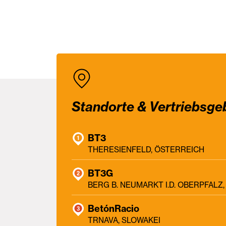
Standorte & Vertriebsge
BT3
THERESIENFELD, ÖSTERREICH
BT3G
BERG B. NEUMARKT I.D. OBERPFAL
BetónRacio
TRNAVA, SLOWAKEI