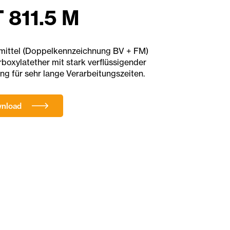
811.5 M
eßmittel (Doppelkennzeichnung BV + FM)
rboxylatether mit stark verflüssigender
g für sehr lange Verarbeitungszeiten.
wnload