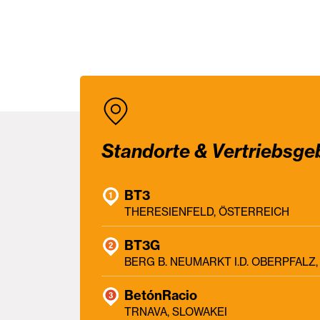
Standorte & Vertriebsge
BT3
THERESIENFELD, ÖSTERREICH
BT3G
BERG B. NEUMARKT I.D. OBERPFAL
BetónRacio
TRNAVA, SLOWAKEI