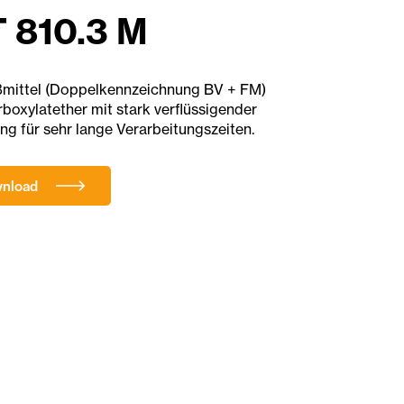
810.3 M
eßmittel (Doppelkennzeichnung BV + FM)
rboxylatether mit stark verflüssigender
g für sehr lange Verarbeitungszeiten.
wnload