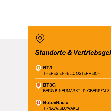
Standorte & Vertriebsge
BT3
THERESIENFELD, ÖSTERREICH
BT3G
BERG B. NEUMARKT I.D. OBERPFAL
BetónRacio
TRNAVA, SLOWAKEI