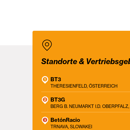
Standorte & Vertriebsge
BT3
THERESIENFELD, ÖSTERREICH
BT3G
BERG B. NEUMARKT I.D. OBERPFAL
BetónRacio
TRNAVA, SLOWAKEI