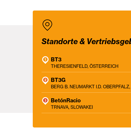
Standorte & Vertriebsge
BT3
THERESIENFELD, ÖSTERREICH
BT3G
BERG B. NEUMARKT I.D. OBERPFAL
BetónRacio
TRNAVA, SLOWAKEI