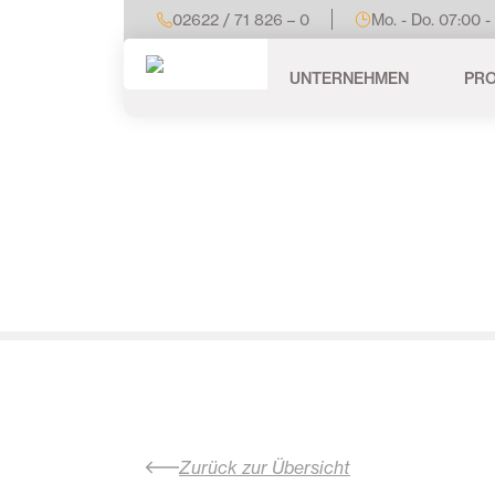
02622 / 71 826 – 0
Mo. - Do. 07:00 -
UNTERNEHMEN
PR
Zurück zur Übersicht