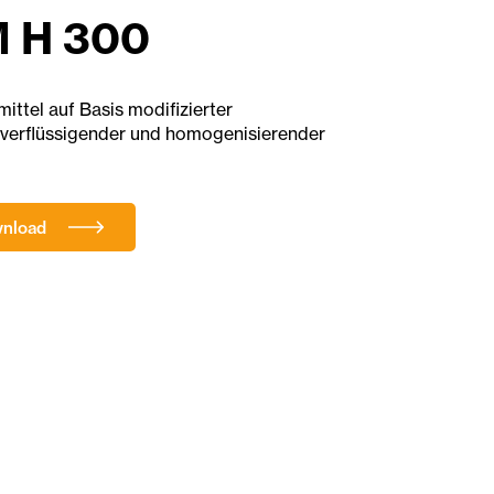
 H 300
ittel auf Basis modifizierter
k verflüssigender und homogenisierender
wnload