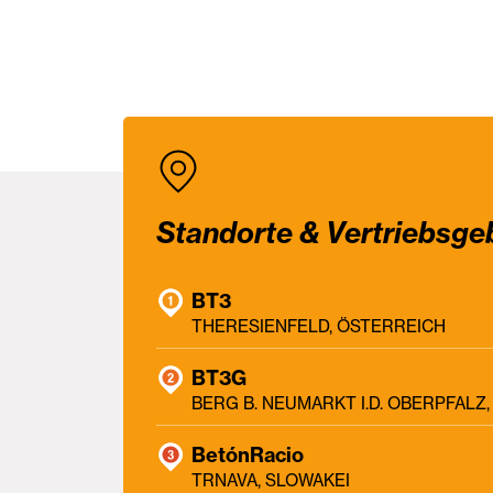
Standorte & Vertriebsge
BT3
THERESIENFELD, ÖSTERREICH
BT3G
BERG B. NEUMARKT I.D. OBERPFAL
BetónRacio
TRNAVA, SLOWAKEI