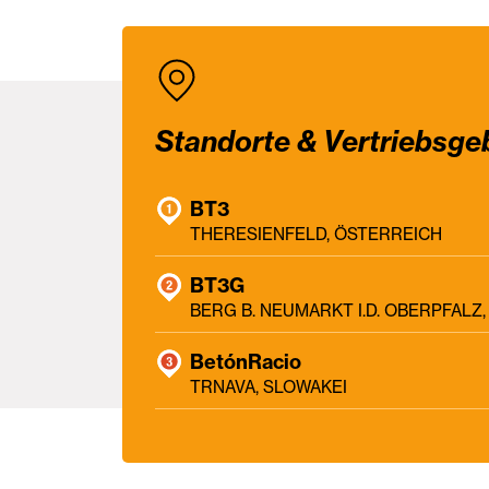
Standorte & Vertriebsge
BT3
THERESIENFELD, ÖSTERREICH
BT3G
BERG B. NEUMARKT I.D. OBERPFAL
BetónRacio
TRNAVA, SLOWAKEI