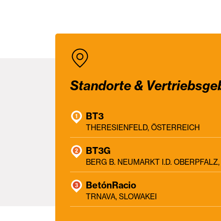
Standorte & Vertriebsge
BT3
THERESIENFELD, ÖSTERREICH
BT3G
BERG B. NEUMARKT I.D. OBERPFAL
BetónRacio
TRNAVA, SLOWAKEI