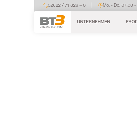
02622 / 71 826 – 0
Mo. - Do. 07:00 -
UNTERNEHMEN
PRO