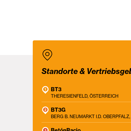
Standorte & Vertriebsge
BT3
THERESIENFELD, ÖSTERREICH
BT3G
BERG B. NEUMARKT I.D. OBERPFAL
BetónRacio